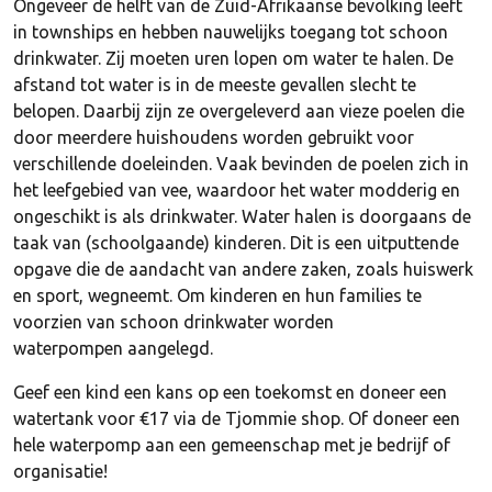
Ongeveer de helft van de Zuid-Afrikaanse bevolking leeft
in townships en hebben nauwelijks toegang tot schoon
drinkwater. Zij moeten uren lopen om water te halen. De
afstand tot water is in de meeste gevallen slecht te
belopen. Daarbij zijn ze overgeleverd aan vieze poelen die
door meerdere huishoudens worden gebruikt voor
verschillende doeleinden. Vaak bevinden de poelen zich in
het leefgebied van vee, waardoor het water modderig en
ongeschikt is als drinkwater. Water halen is doorgaans de
taak van (schoolgaande) kinderen. Dit is een uitputtende
opgave die de aandacht van andere zaken, zoals huiswerk
en sport, wegneemt. Om kinderen en hun families te
voorzien van schoon drinkwater worden
waterpompen
aangelegd.
Geef een kind een kans op een toekomst en doneer een
watertank voor €17 via de Tjommie shop. Of doneer een
hele waterpomp aan een gemeenschap met je bedrijf of
organisatie!