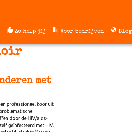
Zo help jij
Voor bedrijven
Blog
hoir
nderen met
een professioneel koor uit
 problematische
offen door de HIV/aids-
zelf geïnfecteerd met HIV.