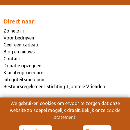
Direct naar:
Zo help jij
Voor bedrijven
Geef een cadeau
Blog en nieuws
Contact
Donatie opzeggen
Klachtenprocedure
Integriteitsmeldpunt
Bestuursregelement Stichting Tjommie Vrienden
We gebruiken cookies om ervoor te zorgen dat onze
website zo soepel mogelijk draait. Bekijk onze
cookie
statement
.
Tjommie is een merknaam van Stichting Tjommie Vrienden.
© Tjommie 2022 | Sponsored by
ipsis